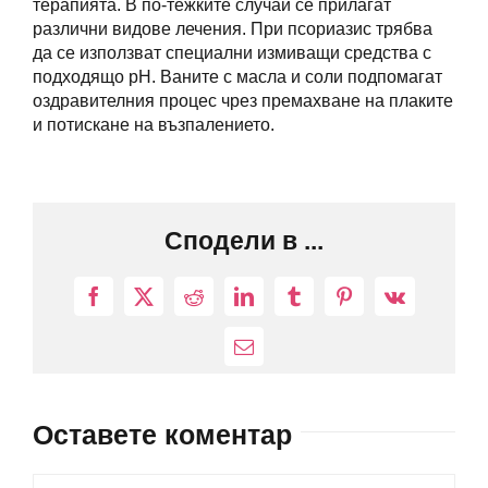
терапията. В по-тежките случаи се прилагат
различни видове лечения. При псориазис трябва
да се използват специални измиващи средства с
подходящо pH. Ваните с масла и соли подпомагат
оздравителния процес чрез премахване на плаките
и потискане на възпалението.
Сподели в ...
Facebook
X
Reddit
LinkedIn
Tumblr
Pinterest
Vk
Електронна
поща:
Оставете коментар
Comment