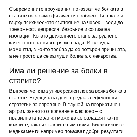
Съвременните проучвания показват, че болката в
ставите не е само физически проблем. Тя влияе и
върху психическото състояние на човек – води до
тревожност, депресия, безсъние и социална
изолация. Когато движението стане затруднено,
качеството на живот рязко спада. И тук идва
моментът, в който трябва да се потърси причината,
а не просто да се заглуши болката с лекарства.
Има ли решение за болки в
ставите?
Въпреки че няма универсален лек за всяка болка в
ставите, медицината днес предлага ефективни
стратегии за справяне. В случай на псориатичен
артрит, ранното откриване е ключово – с
правилната терапия може да се овладеят както
кожните, така и ставните симптоми. Биологичните
медикаменти например показват добри резултати