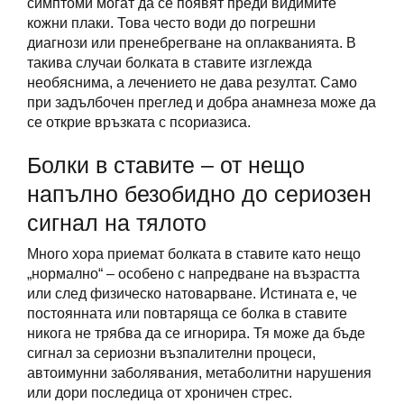
симптоми могат да се появят преди видимите
кожни плаки. Това често води до погрешни
диагнози или пренебрегване на оплакванията. В
такива случаи болката в ставите изглежда
необяснима, а лечението не дава резултат. Само
при задълбочен преглед и добра анамнеза може да
се открие връзката с псориазиса.
Болки в ставите – от нещо
напълно безобидно до сериозен
сигнал на тялото
Много хора приемат болката в ставите като нещо
„нормално“ – особено с напредване на възрастта
или след физическо натоварване. Истината е, че
постоянната или повтаряща се болка в ставите
никога не трябва да се игнорира. Тя може да бъде
сигнал за сериозни възпалителни процеси,
автоимунни заболявания, метаболитни нарушения
или дори последица от хроничен стрес.