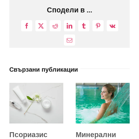
Сподели в ...
Facebook
X
Reddit
LinkedIn
Tumblr
Pinterest
Vk
Електронна
поща:
Свързани публикации
Псориазис
Минерални