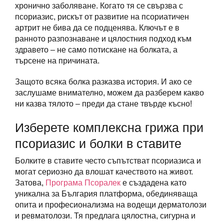
хронично заболяване. Когато тя се свързва с
псориазис, рискът от развитие на псориатичен
артрит не бива да се подценява. Ключът е в
ранното разпознаване и цялостния подход към
здравето – не само потискане на болката, а
търсене на причината.
Защото всяка болка разказва история. И ако се
заслушаме внимателно, можем да разберем какво
ни казва тялото – преди да стане твърде късно!
Изберете комплексна грижа при
псориазис и болки в ставите
Болките в ставите често съпътстват псориазиса и
могат сериозно да влошат качеството на живот.
Затова,
Програма Псоралек
е създадена като
уникална за България платформа, обединяваща
опита и професионализма на водещи дерматолози
и ревматолози. Тя предлага цялостна, сигурна и