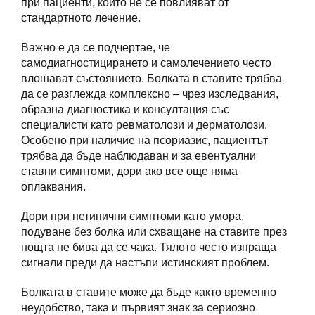
при пациенти, които не се повлияват от
стандартното лечение.
Важно е да се подчертае, че
самодиагностицирането и самолечението често
влошават състоянието. Болката в ставите трябва
да се разглежда комплексно – чрез изследвания,
образна диагностика и консултация със
специалисти като ревматолози и дерматолози.
Особено при наличие на псориазис, пациентът
трябва да бъде наблюдаван и за евентуални
ставни симптоми, дори ако все още няма
оплаквания.
Дори при нетипични симптоми като умора,
подуване без болка или схващане на ставите през
нощта не бива да се чака. Тялото често изпраща
сигнали преди да настъпи истинският проблем.
Болката в ставите може да бъде както временно
неудобство, така и първият знак за сериозно