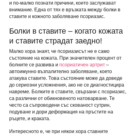
и по-малко познати причини, които заслужават
внимание. Една от тях е връзката между болки в
ставите и кожното заболяване псориазис.
Болки в ставите – когато кожата
и ставите страдат заедно!
Малко хора знаят, че псориазисът не е само
състояние на кожата. При значителен процент от
болните се развива и
псориатичен артрит
–
автоимунно възпалително заболяване, което
атакува ставите. Това състояние може да доведе
до сериозни усложнения, ако не се диагностицира
навреме. Болките в ставите, свързани с псориазис,
са различни от обикновеното натоварване. Те
често са съпроводени със скованост сутрин,
подуване и дори деформация на пръстите на
ръцете, и краката.
Интересното е, че при някои хора ставните