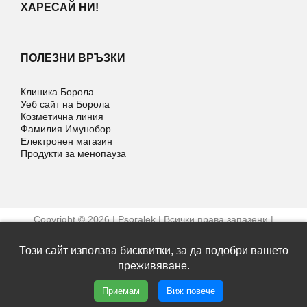
ХАРЕСАЙ НИ!
ПОЛЕЗНИ ВРЪЗКИ
Клиника Борола
Уеб сайт на Борола
Козметична линия
Фамилия Имунобор
Електронен магазин
Продукти за менопауза
Copyright © 2026 | Psoralek | Всички права запазени |
Условия за ползване
Уеб дизайн и SEO от Трибест
Този сайт използва бисквитки, за да подобри вашето
преживяване.
Facebook
Приемам
Виж повече