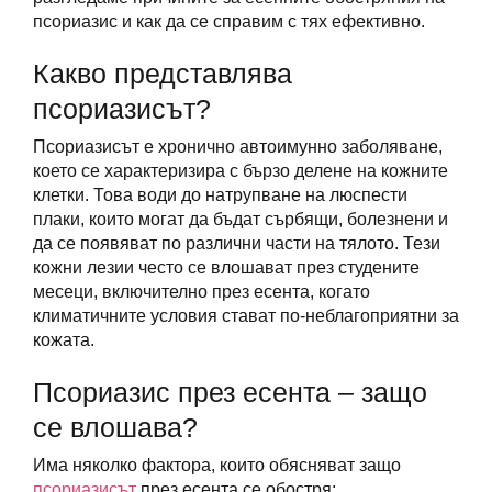
псориазис и как да се справим с тях ефективно.
Какво представлява
псориазисът?
Псориазисът е хронично автоимунно заболяване,
което се характеризира с бързо делене на кожните
клетки. Това води до натрупване на люспести
плаки, които могат да бъдат сърбящи, болезнени и
да се появяват по различни части на тялото. Тези
кожни лезии често се влошават през студените
месеци, включително през есента, когато
климатичните условия стават по-неблагоприятни за
кожата.
Псориазис през есента – защо
се влошава?
Има няколко фактора, които обясняват защо
псориазисът
през есента се обостря: