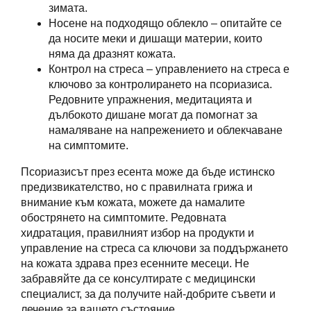
зимата.
Носене на подходящо облекло – опитайте се
да носите меки и дишащи материи, които
няма да дразнят кожата.
Контрол на стреса – управлението на стреса е
ключово за контролирането на псориазиса.
Редовните упражнения, медитацията и
дълбокото дишане могат да помогнат за
намаляване на напрежението и облекчаване
на симптомите.
Псориазисът през есента може да бъде истинско
предизвикателство, но с правилната грижа и
внимание към кожата, можете да намалите
обострянето на симптомите. Редовната
хидратация, правилният избор на продукти и
управление на стреса са ключови за поддържането
на кожата здрава през есенните месеци. Не
забравяйте да се консултирате с медицински
специалист, за да получите най-добрите съвети и
лечение за вашето състояние.