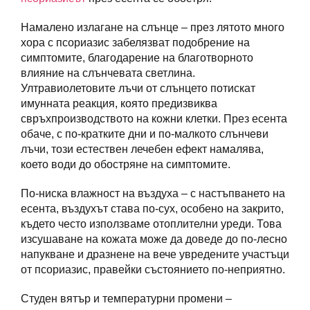
Намалено излагане на слънце – през лятото много
хора с псориазис забелязват подобрение на
симптомите, благодарение на благотворното
влияние на слънчевата светлина.
Ултравиолетовите лъчи от слънцето потискат
имунната реакция, която предизвиква
свръхпроизводството на кожни клетки. През есента
обаче, с по-кратките дни и по-малкото слънчеви
лъчи, този естествен лечебен ефект намалява,
което води до обостряне на симптомите.
По-ниска влажност на въздуха – с настъпването на
есента, въздухът става по-сух, особено на закрито,
където често използваме отоплителни уреди. Това
изсушаване на кожата може да доведе до по-лесно
напукване и дразнене на вече увредените участъци
от псориазис, правейки състоянието по-неприятно.
Студен вятър и температурни промени –