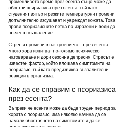
променливото време през есента също може да
обостри псириазиса през есента, тъй като
студеният вятър и резките температурни промени
допълнително изсушават и увреждат кожата. Това
прави псориазисните петна по-изразени и води до
по-често възпаление.
Стрес и промени в настроението – през есента
много хора изпитват по-голямо психическо
натоварване и дори сезонна депресия. Стресът е
известен фактор, който влошава симптомите на
псориазис, тъй като предизвиква възпалителни
реакции в организма.
Как да се справим с псориазиса
през есента?
Въпреки че есента може да бъде труден период за
хората с псориазис, има няколко начина да се
намали обострянето на симптомите и да се
поддържа кожата здрава.