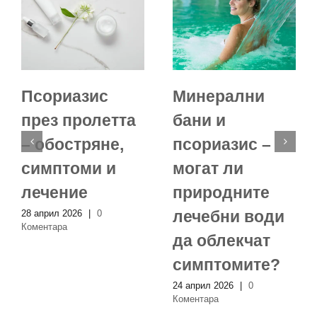
Псориазис
Минерални
през пролетта
бани и
– обостряне,
псориазис –
симптоми и
могат ли
лечение
природните
лечебни води
28 април 2026
|
0
Коментара
да облекчат
симптомите?
24 април 2026
|
0
Коментара