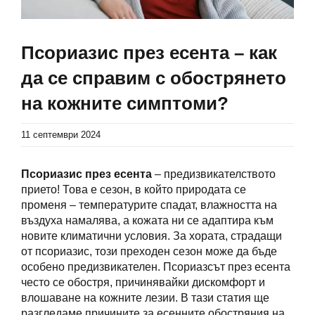
Псориазис през есента – как
да се справим с обострянето
на кожните симптоми?
11 септември 2024
Псориазис през есента
– предизвикателството
прието! Това е сезон, в който природата се
променя – температурите спадат, влажността на
въздуха намалява, а кожата ни се адаптира към
новите климатични условия. За хората, страдащи
от псориазис, този преходен сезон може да бъде
особено предизвикателен. Псориазсът през есента
често се обостря, причинявайки дискомфорт и
влошаване на кожните лезии. В тази статия ще
разгледаме причините за есенните обостряния на