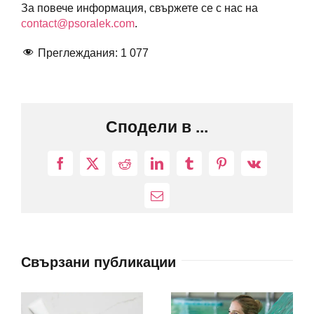
За повече информация, свържете се с нас на
contact@psoralek.com
.
Преглеждания:
1 077
Сподели в ...
Facebook
X
Reddit
LinkedIn
Tumblr
Pinterest
Vk
Електронна
поща:
Свързани публикации