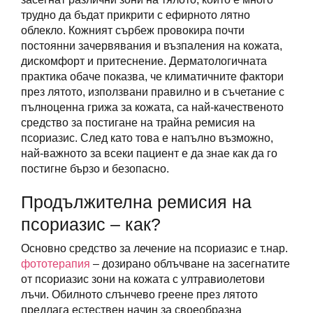
трудно да бъдат прикрити с ефирното лятно
облекло. Кожният сърбеж провокира почти
постоянни зачервявания и възпаления на кожата,
дискомфорт и притеснение. Дерматологичната
практика обаче показва, че климатичните фактори
през лятото, използвани правилно и в съчетание с
пълноценна грижа за кожата, са най-качественото
средство за постигане на трайна ремисия на
псориазис. След като това е напълно възможно,
най-важното за всеки пациент е да знае как да го
постигне бързо и безопасно.
Продължителна ремисия на
псориазис – как?
Основно средство за лечение на псориазис е т.нар.
фототерапия
– дозирано облъчване на засегнатите
от псориазис зони на кожата с ултравиолетови
лъчи. Обилното слънчево греене през лятото
предлага естествен начин за своеобразна