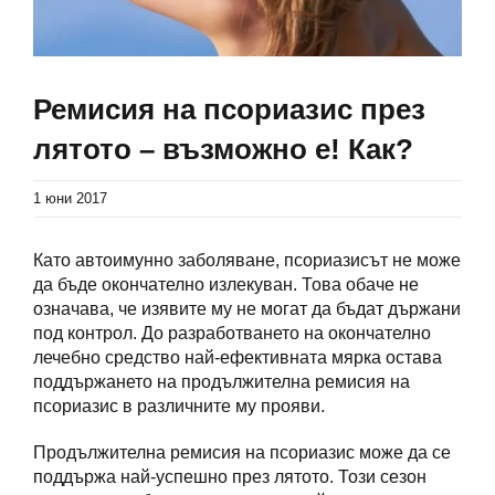
Ремисия на псориазис през
лятото – възможно е! Как?
1 юни 2017
Като автоимунно заболяване, псориазисът не може
да бъде окончателно излекуван. Това обаче не
означава, че изявите му не могат да бъдат държани
под контрол. До разработването на окончателно
лечебно средство най-ефективната мярка остава
поддържането на продължителна ремисия на
псориазис в различните му прояви.
Продължителна ремисия на псориазис може да се
поддържа най-успешно през лятото. Този сезон