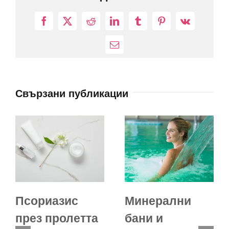
Facebook
X
Reddit
LinkedIn
Tumblr
Pinterest
Vk
Електронна
поща:
Свързани публикации
Псориазис
Минерални
през пролетта
бани и