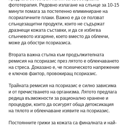
фототерапия. Редовно излагане на слънце за 10-15
минути помага за постепенно елиминиране на
псориатичните плаки. Важно е да се ползват
слънцезащитни продукти, които не съдържат
дразнещи кожата съставки, и да се избягва
слънчевото изгаряне, което вместо да облекчи,
може да обостри псориазиса.
Втората важна стъпка към продължителната
ремисия на псориазис през лятото е облекчаването
на стреса. Доказано е, че психическото напрежение
е ключов фактор, провокиращ псориазис.
Трайната ремисия на псориазис е силно зависима
и от пречистването на организма. Лятото предлага
редица възможности за рационално хранене и
процедури, които да осигурят обща детоксикация
на тялото и облекчаване изявите на псориазис.
Постоянните грижи за кожата са финалната и най-