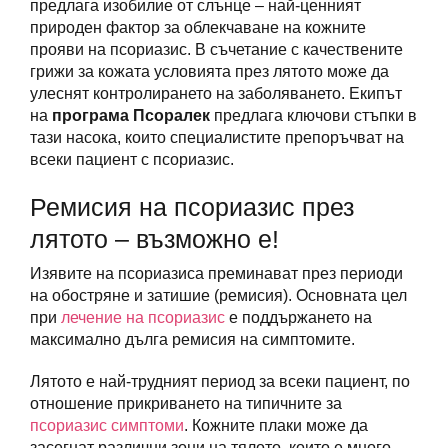
предлага изобилие от слънце – най-ценният
природен фактор за облекчаване на кожните
прояви на псориазис. В съчетание с качествените
грижи за кожата условията през лятото може да
улеснят контролирането на заболяването. Екипът
на
програма Псоралек
предлага ключови стъпки в
тази насока, които специалистите препоръчват на
всеки пациент с псориазис.
Ремисия на псориазис през
лятото – възможно е!
Изявите на псориазиса преминават през периоди
на обостряне и затишие (ремисия). Основната цел
при
лечение на псориазис
е поддържането на
максимално дълга ремисия на симптомите.
Лятото е най-трудният период за всеки пациент, по
отношение прикриването на типичните за
псориазис симптоми
. Кожните плаки може да
засегнат различни зони на тялото, които е много