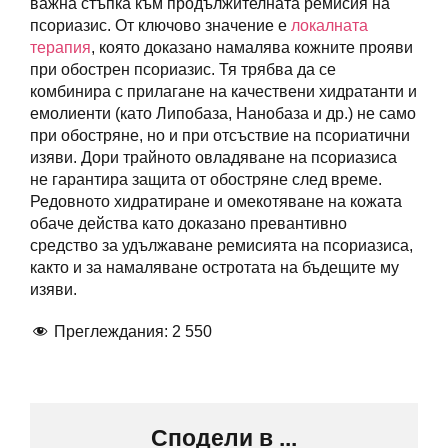
важна стъпка към продължителната ремисия на
псориазис. От ключово значение е
локалната
терапия
, която доказано намалява кожните прояви
при обострен псориазис. Тя трябва да се
комбинира с прилагане на качествени хидратанти и
емолиенти (като Липобаза, Нанобаза и др.) не само
при обостряне, но и при отсъствие на псориатични
изяви. Дори трайното овладяване на псориазиса
не гарантира защита от обостряне след време.
Редовното хидратиране и омекотяване на кожата
обаче действа като доказано превантивно
средство за удължаване ремисията на псориазиса,
както и за намаляване остротата на бъдещите му
изяви.
Преглеждания:
2 550
Сподели в ...