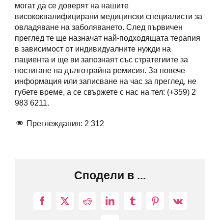
могат да се доверят на нашите
висококвалифицирани медицински специалисти за
овладяване на заболяването. След първичен
преглед те ще назначат най-подходящата терапия
в зависимост от индивидуалните нужди на
пациента и ще ви запознаят със стратегиите за
постигане на дълготрайна ремисия. За повече
информация или записване на час за преглед, не
губете време, а се свържете с нас на тел: (+359) 2
983 6211.
Преглеждания:
2 312
Сподели в ...
Facebook
X
Reddit
LinkedIn
Tumblr
Pinterest
Vk