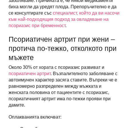
заболяване. Причината е, че някои медикаменти
биха могли да уредят плода. Препоръчително е да
се консултирате със
специалист, който да ви насочи
към най-подходящия подход за овладяване на
псориазис при бременност
.
Псориатичен артрит при жени –
протича по-тежко, отколкото при
мъжете
Около 30% от хората с псориазис развиват и
псориатичен артрит
. Възпалителното заболяване с
автоимунен характер засяга ставите. Въпреки че е
равномерно разпределен между мъжката и
женската половина от пациентите с псориазис,
псориатичният артрит има по-тежки прояви при
дамите.
Оплакванията включват: