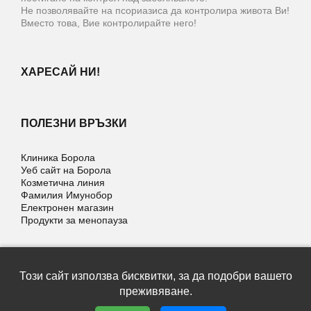
Не позволявайте на псориазиса да контролира живота Ви!
Вместо това, Вие контролирайте него!
ХАРЕСАЙ НИ!
ПОЛЕЗНИ ВРЪЗКИ
Клиника Борола
Уеб сайт на Борола
Козметична линия
Фамилия Имунобор
Електронен магазин
Продукти за менопауза
Този сайт използва бисквитки, за да подобри вашето
Copyright © 2026 | Psoralek | Всички права запазени |
преживяване.
Условия за ползване