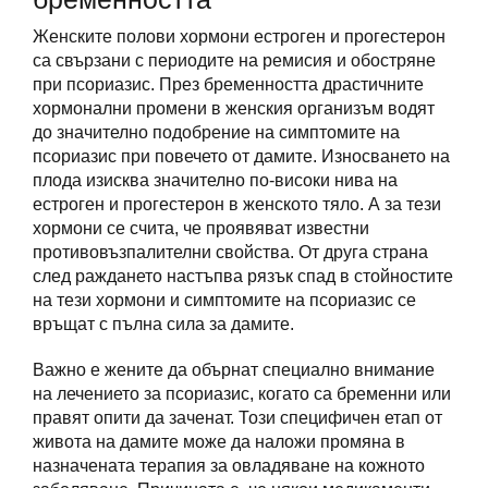
Женските полови хормони естроген и прогестерон
са свързани с периодите на ремисия и обостряне
при псориазис. През бременността драстичните
хормонални промени в женския организъм водят
до значително подобрение на симптомите на
псориазис при повечето от дамите. Износването на
плода изисква значително по-високи нива на
естроген и прогестерон в женското тяло. А за тези
хормони се счита, че проявяват известни
противовъзпалителни свойства. От друга страна
след раждането настъпва рязък спад в стойностите
на тези хормони и симптомите на псориазис се
връщат с пълна сила за дамите.
Важно е жените да обърнат специално внимание
на лечението за псориазис, когато са бременни или
правят опити да заченат. Този специфичен етап от
живота на дамите може да наложи промяна в
назначената терапия за овладяване на кожното