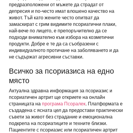
предразположени от мъжете да страдат от
депресия и по-често имат влошено качество на
живот. Тъй като жените често опитват да
замаскират с грим видимите псориатични плаки,
най-вече по лицето, е препоръчително да се
подходи внимателно към избора на козметични
продукти. Добре е те да са съобразени с
индивидуалното протичане на заболяването и да
не съдържат агресивни съставки.
Всичко за псориазиса на едно
място
Актуална здравна информация за псориазис и
псориатичен артрит ще откриете на онлайн
страницата на
програма Псоралек
. Платформата е
създадена с ясната цел да предостави практически
съвети за живот без страдание и емоционална
подкрепа на псориатиците и техните близки.
Пациентите с псориазис или псориатичен артрит