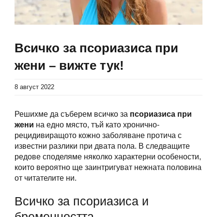
Всичко за псориазиса при
жени – вижте тук!
8 август 2022
Решихме да съберем всичко за
псориазиса при
жени
на едно място, тъй като хронично-
рецидивиращото кожно заболяване протича с
известни разлики при двата пола. В следващите
редове споделяме няколко характерни особености,
които вероятно ще заинтригуват нежната половина
от читателите ни.
Всичко за псориазиса и
бременността