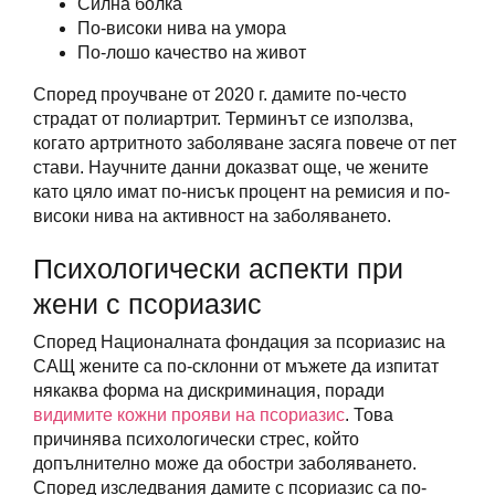
Силна болка
По-високи нива на умора
По-лошо качество на живот
Според проучване от 2020 г. дамите по-често
страдат от полиартрит. Терминът се използва,
когато артритното заболяване засяга повече от пет
стави. Научните данни доказват още, че жените
като цяло имат по-нисък процент на ремисия и по-
високи нива на активност на заболяването.
Психологически аспекти при
жени с псориазис
Според Националната фондация за псориазис на
САЩ жените са по-склонни от мъжете да изпитат
някаква форма на дискриминация, поради
видимите кожни прояви на псориазис
. Това
причинява психологически стрес, който
допълнително може да обостри заболяването.
Според изследвания дамите с псориазис са по-