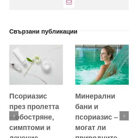
Електронна
поща:
Свързани публикации
Псориазис
Минерални
през пролетта
бани и
– обостряне,
псориазис –
симптоми и
могат ли
лечение
природните