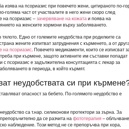
а изява на псориазис при повечето жени, цитираното по-го
о-голяма част от участвалите в него жени скоро след
е на псориазис –
зачервяване на кожата
и поява на
иянието на женските хормони върху заболяването.
 тялото. Едно от големите неудобства при родилките са
 страна жените изпитват затруднения с кърменето, а от друг
е на псориазис
. Повечето медикаменти, които се изписват з
треба при кърмене, защото активните им съставки попадат 
и с псориазис е задължителна консултацията с лекар за
аболяването в периода, в който кърмят.
ват неудобствата си при кърмене
ставляват опасност за бебето. По-голямото неудобство е
неудобство са т.нар. силиконови протектори за зърна. За
 препоръчително да се разчита на
фототерапия
– облъчване
рско наблюдение. Този метод не се препоръчва при хора,