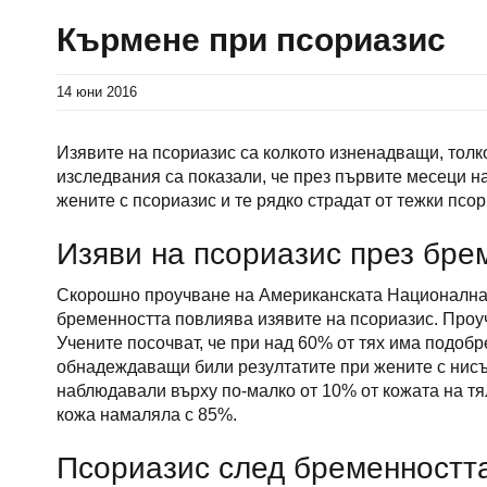
Кърмене при псориазис
14 юни 2016
Изявите на псориазис са колкото изненадващи, тол
изследвания са показали, че през първите месеци 
жените с псориазис и те рядко страдат от тежки псор
Изяви на псориазис през бре
Скорошно проучване на Американската Национална 
бременността повлиява изявите на псориазис. Проу
Учените посочват, че при над 60% от тях има подоб
обнадеждаващи били резултатите при жените с нис
наблюдавали върху по-малко от 10% от кожата на тя
кожа намаляла с 85%.
Псориазис след бременността