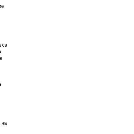
ре
а са
а
в
?
 на