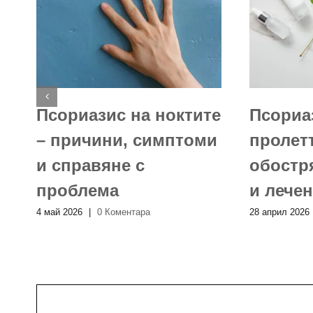
о
Псориазис на ноктите
Псориа
– причини, симптоми
пролетт
и справяне с
обостр
проблема
и лече
4 май 2026
|
0 Коментара
28 април 2026