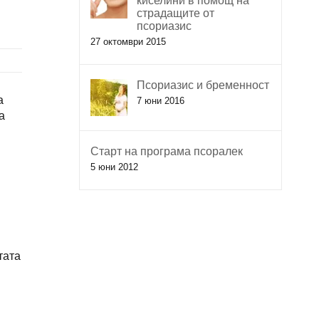
киселини в помощ на
страдащите от
псориазис
27 октомври 2015
Псориазис и бременност
а
7 юни 2016
а
Старт на програма псоралек
5 юни 2012
тата