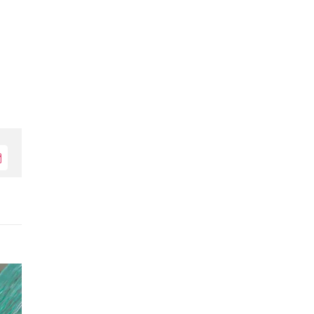
Електронна
поща: