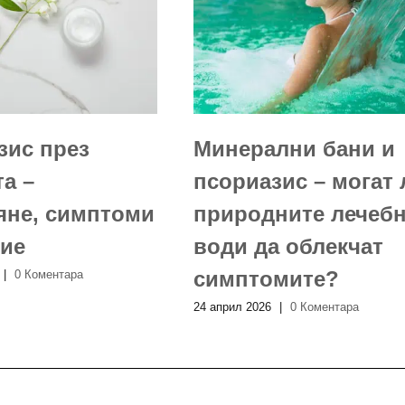
зис през
Минерални бани и
а –
псориазис – могат 
яне, симптоми
природните лечеб
ние
води да облекчат
симптомите?
|
0 Коментара
24 април 2026
|
0 Коментара