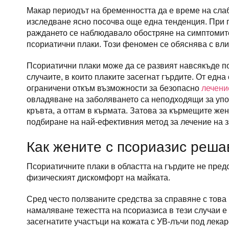
Макар периодът на бременността да е време на слаб
изследване ясно посочва още една тенденция. При п
раждането се наблюдавало обостряне на симптомит
псориатични плаки. Този феномен се обяснява с вл
Псориатични плаки може да се развият навсякъде по
случаите, в които плаките засегнат гърдите. От една
ограничени откъм възможности за безопасно
лечени
овладяване на заболяването са неподходящи за упо
кръвта, а оттам в кърмата. Затова за кърмещите жен
подбиране на най-ефективния метод за лечение на з
Как жените с псориазис реша
Псориатичните плаки в областта на гърдите не пред
физическият дискомфорт на майката.
Сред често ползваните средства за справяне с това 
намаляване тежестта на псориазиса в тези случаи е
засегнатите участъци на кожата с УВ-лъчи под лека