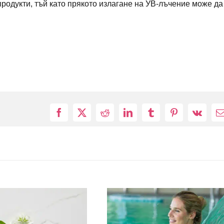
родукти, тъй като прякото излагане на УВ-лъчение може да
Facebook
X
Reddit
LinkedIn
Tumblr
Pinterest
Vk