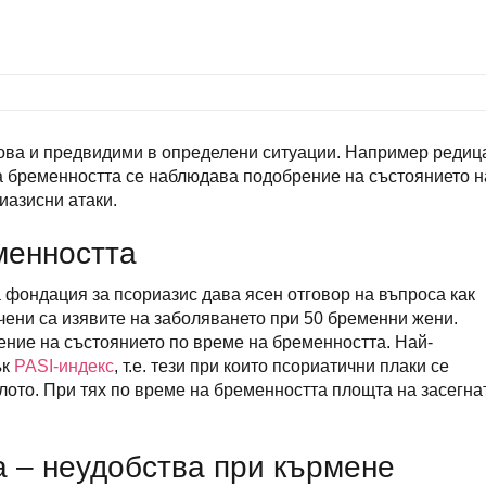
кова и предвидими в определени ситуации. Например редиц
на бременността се наблюдава подобрение на състоянието н
иазисни атаки.
менността
фондация за псориазис дава ясен отговор на въпроса как
чени са изявите на заболяването при 50 бременни жени.
рение на състоянието по време на бременността. Най-
ък
PASI-индекс
, т.е. тези при които псориатични плаки се
лото. При тях по време на бременността площта на засегна
 – неудобства при кърмене