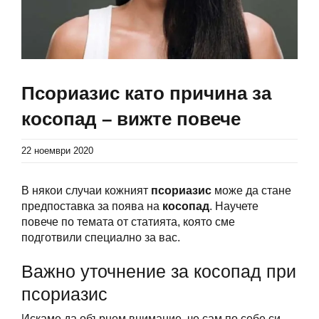
Псориазис като причина за
косопад – вижте повече
22 ноември 2020
В някои случаи кожният
псориазис
може да стане
предпоставка за поява на
косопад
. Научете
повече по темата от статията, която сме
подготвили специално за вас.
Важно уточнение за косопад при
псориазис
Искаме да обърнем внимание, че сам по себе си