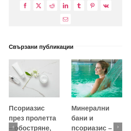
Facebook
X
Reddit
LinkedIn
Tumblr
Pinterest
Vk
Електронна
поща:
Свързани публикации
Псориазис
Минерални
през пролетта
бани и
– обостряне,
псориазис –