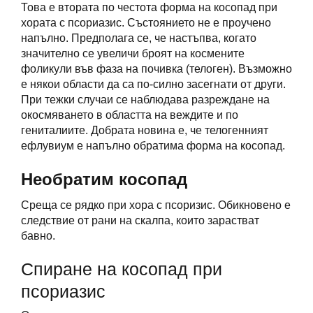
Това е втората по честота форма на косопад при
хората с псориазис. Състоянието не е проучено
напълно. Предполага се, че настъпва, когато
значително се увеличи броят на космените
фоликули във фаза на почивка (телоген). Възможно
е някои области да са по-силно засегнати от други.
При тежки случаи се наблюдава разреждане на
окосмяването в областта на веждите и по
гениталиите. Добрата новина е, че телогенният
ефлувиум е напълно обратима форма на косопад.
Необратим косопад
Среща се рядко при хора с псоризис. Обикновено е
следствие от рани на скалпа, които зарастват
бавно.
Спиране на косопад при
псориазис