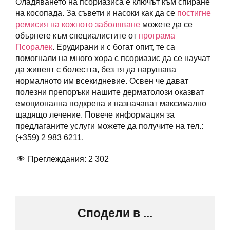
Оладяването на псориазиса е ключът към спиране
на косопада. За съвети и насоки как да се
постигне
ремисия на кожното заболяване
можете да се
обърнете към специалистите от
програма
Псоралек
. Ерудирани и с богат опит, те са
помогнали на много хора с псориазис да се научат
да живеят с болестта, без тя да нарушава
нормалното им всекидневие. Освен че дават
полезни препоръки нашите дерматолози оказват
емоционална подкрепа и назначават максимално
щадящо лечение. Повече информация за
предлаганите услуги можете да получите на тел.:
(+359) 2 983 6211.
Преглеждания:
2 302
Сподели в ...