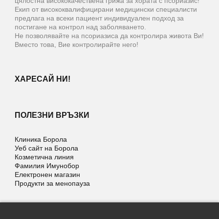
цялостна висококачествена грижа за хората с псориазис!
Екип от висококвалифицирани медицински специалисти
предлага на всеки пациент индивидуален подход за
постигане на контрол над заболяването.
Не позволявайте на псориазиса да контролира живота Ви!
Вместо това, Вие контролирайте него!
ХАРЕСАЙ НИ!
ПОЛЕЗНИ ВРЪЗКИ
Клиника Борола
Уеб сайт на Борола
Козметична линия
Фамилия Имунобор
Електронен магазин
Продукти за менопауза