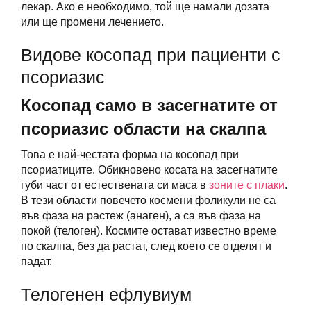
лекар. Ако е необходимо, той ще намали дозата
или ще промени лечението.
Видове косопад при пациенти с
псориазис
Косопад само в засегнатите от
псориазис области на скалпа
Това е най-честата форма на косопад при
псориатиците. Обикновено косата на засегнатите
губи част от естествената си маса в
зоните с плаки
.
В тези области повечето космени фоликули не са
във фаза на растеж (анаген), а са във фаза на
покой (телоген). Космите остават известно време
по скалпа, без да растат, след което се отделят и
падат.
Телогенен ефлувиум