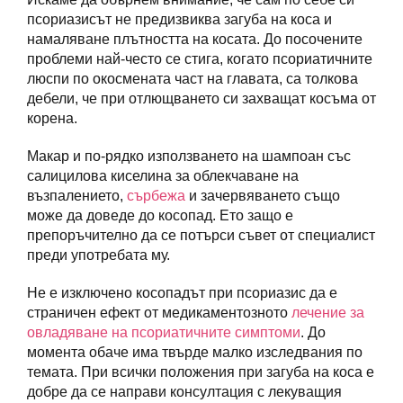
псориазисът не предизвиква загуба на коса и
намаляване плътността на косата. До посочените
проблеми най-често се стига, когато псориатичните
люспи по окосмената част на главата, са толкова
дебели, че при отлющването си захващат косъма от
корена.
Макар и по-рядко използването на шампоан със
салицилова киселина за облекчаване на
възпалението,
сърбежа
и зачервяването също
може да доведе до косопад. Ето защо е
препоръчително да се потърси съвет от специалист
преди употребата му.
Не е изключено косопадът при псориазис да е
страничен ефект от медикаментозното
лечение за
овладяване на псориатичните симптоми
. До
момента обаче има твърде малко изследвания по
темата. При всички положения при загуба на коса е
добре да се направи консултация с лекуващия