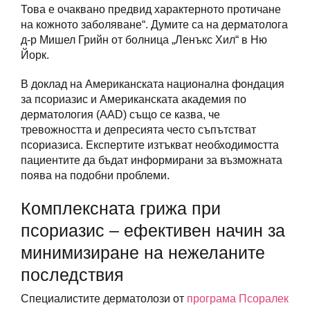
Това е очаквано предвид характерното протичане
на кожното заболяване“. Думите са на дерматолога
д-р Мишел Грийн от болница „Ленъкс Хил“ в Ню
Йорк.
В доклад на Американската национална фондация
за псориазис и Американската академия по
дерматология (AAD) също се казва, че
тревожността и депресията често съпътстват
псориазиса. Експертите изтъкват необходимостта
пациентите да бъдат информирани за възможната
поява на подобни проблеми.
Комплексната грижа при
псориазис – ефективен начин за
минимизиране на нежеланите
последствия
Специалистите дерматолози от
програма Псоралек