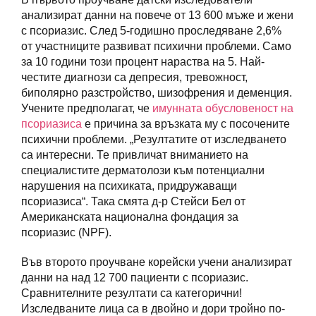
анализират данни на повече от 13 600 мъже и жени
с псориазис. След 5-годишно проследяване 2,6%
от участниците развиват психични проблеми. Само
за 10 години този процент нараства на 5. Най-
честите диагнози са депресия, тревожност,
биполярно разстройство, шизофрения и деменция.
Учените предполагат, че
имунната обусловеност на
псориазиса
е причина за връзката му с посочените
психични проблеми. „Резултатите от изследването
са интересни. Те привличат вниманието на
специалистите дерматолози към потенциални
нарушения на психиката, придружаващи
псориазиса“. Така смята д-р Стейси Бел от
Американската национална фондация за
псориазис (NPF).
Във второто проучване корейски учени анализират
данни на над 12 700 пациенти с псориазис.
Сравнителните резултати са категорични!
Изследваните лица са в двойно и дори тройно по-