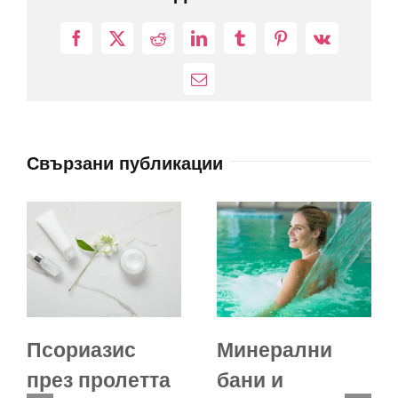
Facebook
X
Reddit
LinkedIn
Tumblr
Pinterest
Vk
Електронна
поща:
Свързани публикации
Псориазис
Минерални
през пролетта
бани и