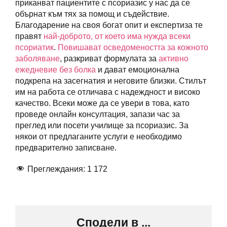
приканват пациентите с псориазис у нас да се
обърнат към тях за помощ и съдействие.
Благодарение на своя богат опит и експертиза те
правят
най-доброто, от което има нужда всеки
псориатик
.
Повишават осведомеността за кожното
заболяване
, разкриват формулата за
активно
ежедневие без болка
и дават емоционална
подкрепа на засегнатия и неговите близки. Стилът
им на работа се отличава с надеждност и високо
качество. Всеки може да се увери в това, като
проведе онлайн консултация, запази час за
преглед или посети училище за псориазис. За
някои от предлаганите услуги е необходимо
предварително записване.
Преглеждания:
1 172
Сподели в ...