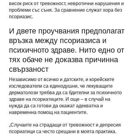
висок риск от тревожност, невротични нарушения и
проблеми със съня. За сравнение служат хора без
псориазис.
И двете проучвания предполагат
връзка между псориазиса и
психичното здраве. Нито едно от
тях обаче не доказва причинна
свързаност
Независимо от всичко и датските, и корейските
изследователи са единодушни, че лекуващите
дерматолози трябва да са бдителни за психичното
здраве на псориатиците. И още – в случай на
нужда да са готови да окажат адекватна и
навременна помощ на пациентите.
„Случаите на страдащи от тревожност и депресия
псориатици са често срещани в моята практика.