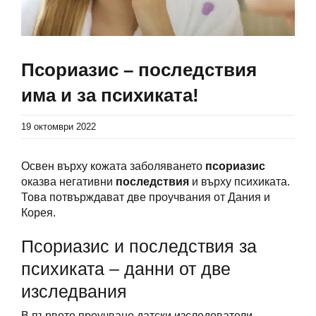
Псориазис – последствия
има и за психиката!
19 октомври 2022
Освен върху кожата заболяването
псориазис
оказва негативни
последствия
и върху психиката.
Това потвърждават две проучвания от Дания и
Корея.
Псориазис и последствия за
психиката – данни от две
изследвания
В първото проучване датски изследователи